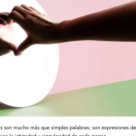
os son mucho más que simples palabras; son expresiones de
jan la intimidad y singularidad de cada pareja.